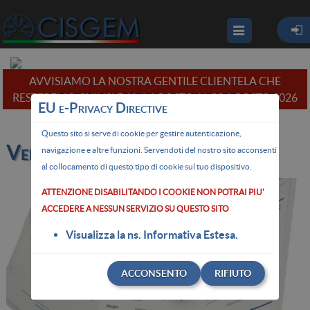
AVVISIAMO LA NOSTRA GENTILE CLIENTELA CHE
RESTEREMO CHIUSI DAL 1 AGOSTO AL 23 AGOSTO 2026
EU e-Privacy Directive
Questo sito si serve di cookie per gestire autenticazione,
Verifica Certificati
navigazione e altre funzioni. Servendoti del nostro sito acconsenti
al collocamento di questo tipo di cookie sul tuo dispositivo.
ATTENZIONE DISABILITANDO I COOKIE NON POTRAI PIU'
ACCEDERE A NESSUN SERVIZIO SU QUESTO SITO
Visualizza la ns. Informativa Estesa.
ACCONSENTO
RIFIUTO