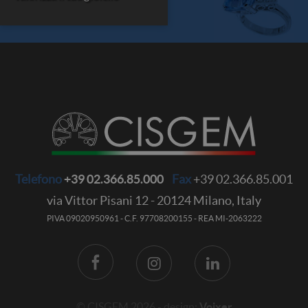
Telefono
+39 02.366.85.000
Fax
+39 02.366.85.001
via Vittor Pisani 12
-
20124
Milano, Italy
PIVA 09020950961 - C.F. 97708200155 - REA MI-2063222
© CISGEM 2026 - design:
Voixer