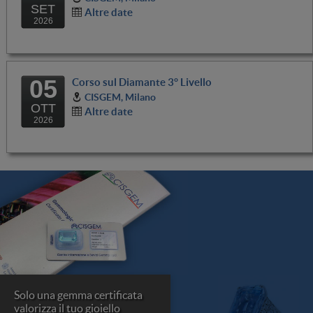
SET
Altre date
2026
05
Corso sul Diamante 3° Livello
CISGEM, Milano
OTT
Altre date
2026
Solo una gemma certificata
valorizza il tuo gioiello