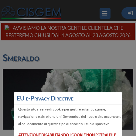
AVVISIAMO LA NOSTRA GENTILE CLIENTELA CHE
RESTEREMO CHIUSI DAL 1 AGOSTO AL 23 AGOSTO 2026
Smeraldo
EU e-Privacy Directive
Questo sito si serve di cookie per gestire autenticazione,
navigazione e altre funzioni. Servendoti del nostro sito acconsenti
al collocamento di questo tipo di cookie sul tuo dispositivo.
ATTENZIONE DISABILITANDO I COOKIE NON POTRAI PIU'