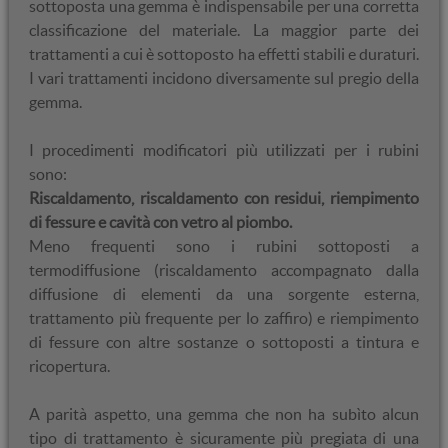
sottoposta una gemma è indispensabile per una corretta
Non è una gemma particolarmente fragile (non ha sfaldatura)
classificazione del materiale. La maggior parte dei
e dato il suo alto punto di fusione non crea problemi durante
trattamenti a cui è sottoposto ha effetti stabili e duraturi.
Tessitura a “pieghe
Cristalli (probabile
Inclusioni fluide a
la lavorazione in oreficeria.
stropicciate”
calcite e/o apatite)
“campi di fiori”
I vari trattamenti incidono diversamente sul pregio della
È abbastanza resistente all’abrasione e acquisisce una buona
gemma.
lucentezza se lavorato e polito correttamente.
I procedimenti modificatori più utilizzati per i rubini
Durezza
sono:
Riscaldamento, riscaldamento con residui, riempimento
9 (scala di Mohs)
di fessure e cavità con vetro al piombo.
Boehmite e
Piani di
Aghi di rutilo a 120°
Meno frequenti sono i rubini sottoposti a
inclusioni fluide
geminazione
I rubini storicamente più famosi sono quelli provenienti dalla
Densità
in un rubino
termodiffusione (riscaldamento accompagnato dalla
regione di Mogok in Birmania (ora Myanmar). Il giacimento
diffusione di elementi da una sorgente esterna,
da 3,99 a 4,01
era sfruttato già nel VI secolo, ma fu sul finire dell’800
trattamento più frequente per lo zaffiro) e riempimento
(all’inizio della colonizzazione inglese) che iniziò uno
di fessure con altre sostanze o sottoposti a tintura e
sfruttamento estensivo che terminò nel 1940. Dal 1962 la
Indice di rifrazione
ricopertura.
miniera è stata nazionalizzata e le informazioni che si
riferiscono allo sfruttamento e produzione sono molto scarse.
n
1,757-1,770 n
1,765-1,779
ω
ε
A parità aspetto, una gemma che non ha subìto alcun
Sempre in Myanmar (già Birmania) all’inizio degli anni ’90 del
tipo di trattamento è sicuramente più pregiata di una
secolo scorso sono stati ritrovati nuovi giacimenti di rubini