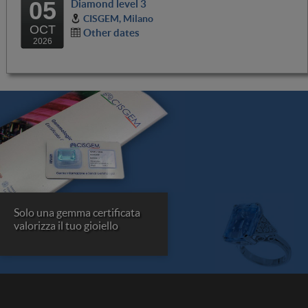
05
Diamond level 3
CISGEM, Milano
OCT
Other dates
2026
Solo una gemma certificata
valorizza il tuo gioiello