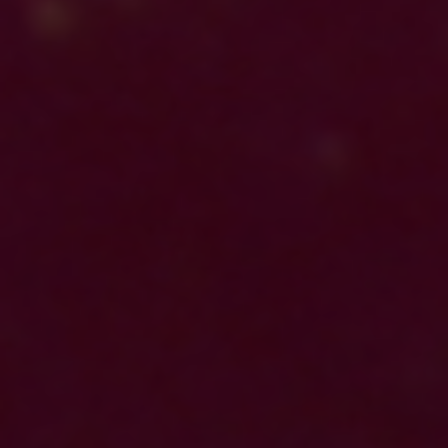
Phone
+39 02.366.85.000
Fax
+39 02.366.85.001
via Vittor Pisani 12
-
20124
Milano, Italy
PIVA 09020950961 - C.F. 97708200155 - REA MI-2063222