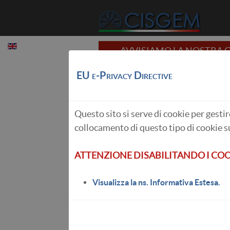
AVVISIAMO LA NOSTRA G
EU e-Privacy Directive
GEMME DI COLORE 2° LIVEL
Questo sito si serve di cookie per gesti
Formazione
collocamento di questo tipo di cookie su
Diploma CISGEM
Diamante
ATTENZIONE DISABILITANDO I COO
Gemme di colore
Perle
Visualizza la ns. Informativa Estesa.
Storia Del Gioiello Del XX Secolo
Il commercio dei preziosi
Corso di Arte e Tecnica Orafa