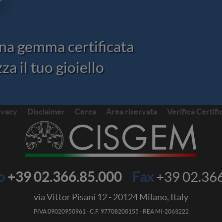
na gemma certificata
za il tuo gioiello
ivacy
Disclaimer
Cerca
Area riservata
Verifica Certifi
no
+39 02.366.85.000
Fax
+39 02.36
via Vittor Pisani 12
-
20124
Milano, Italy
PIVA 09020950961 - C.F. 97708200155 - REA MI-2063222