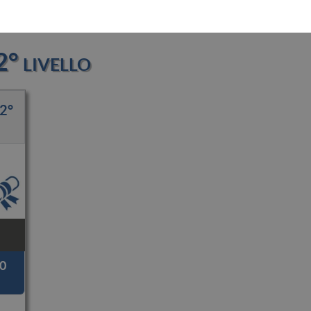
° livello
 2°
0