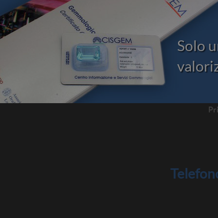
Solo u
valoriz
Pr
Telefo