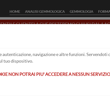
HOME
ANALISI GEMMOLOGICA
GEMMOLOGIA
FORMA
ENTILE CLIENTELA CHE RESTEREMO CHIUSI DAL 1 AG
LO
re autenticazione, navigazione e altre funzioni. Servendoti 
l tuo dispositivo.
KIE NON POTRAI PIU' ACCEDERE A NESSUN SERVIZIO