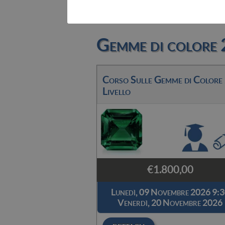
Valutazione e Stima
e-Learning
Gemme di colore 2
Piani di studio
Esercitazioni pratiche
Corso Sulle Gemme di Colore
Livello
€1.800,00
Lunedì, 09 Novembre 2026
9:3
Venerdì, 20 Novembre 2026