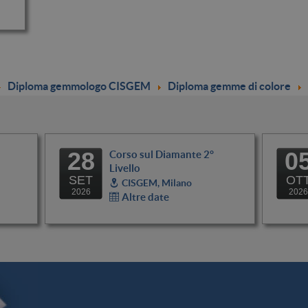
Diploma gemmologo CISGEM
Diploma gemme di colore
28
0
Corso sul Diamante 2°
Livello
SET
OT
CISGEM, Milano
2026
2026
Altre date