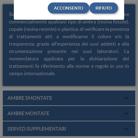
ACCONSENTO
RIFIUTO
Siamo in grado di riconoscere, analizzare e classificare
commercialmente qualsiasi tipo di ambra (resina fossile),
copale (resina recente) o plastica, di verificare la presenza
di trattamenti atti a modificarne il colore e/o la
trasparenza, grazie all'esperienza dei suoi addetti e alla
strumentazione presente nei suoi laboratori. La
nomenclatura applicata per la dichiarazione dei
trattamenti fa riferimento alle norme e regole in uso in
campo internazionale.
AMBRE SMONTATE
Report di analisi
AMBRE MONTATE
Documento completo, ufficiale, redatto in lingua inglese,
Report per gioiello
SERVIZI SUPPLEMENTARI
riconosciuto in tutto il mondo. Vi sono riportate tutte le
informazioni relative alla qualità del materiale analizzato. Il