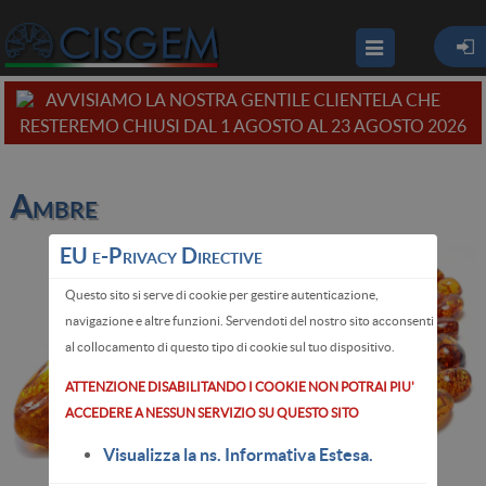
AVVISIAMO LA NOSTRA GENTILE CLIENTELA CHE
RESTEREMO CHIUSI DAL 1 AGOSTO AL 23 AGOSTO 2026
Ambre
EU e-Privacy Directive
Questo sito si serve di cookie per gestire autenticazione,
navigazione e altre funzioni. Servendoti del nostro sito acconsenti
al collocamento di questo tipo di cookie sul tuo dispositivo.
ATTENZIONE DISABILITANDO I COOKIE NON POTRAI PIU'
ACCEDERE A NESSUN SERVIZIO SU QUESTO SITO
Visualizza la ns. Informativa Estesa.